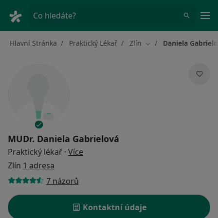
Hla
Co hledáte?
Hlavní Stránka
Praktický Lékař
Zlín
Daniela Gabriel
Změna města
MUDr.
Daniela Gabrielová
o specializacích
Praktický lékař
·
Více
Zlín
1 adresa
7 názorů
Kontaktní údaje