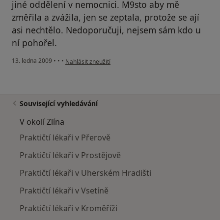
jiné oddělení v nemocnici. M9sto aby mě
změřila a zvážila, jen se zeptala, protože se ají
asi nechtělo. Nedoporučuji, nejsem sám kdo u
ní pohořel.
podle názoru uživatele Tomáš
13. ledna 2009
•
•
•
Nahlásit zneužití
Související vyhledávání
V okolí Zlína
Praktičtí lékaři v Přerově
Praktičtí lékaři v Prostějově
Praktičtí lékaři v Uherském Hradišti
Praktičtí lékaři v Vsetíně
Praktičtí lékaři v Kroměříži