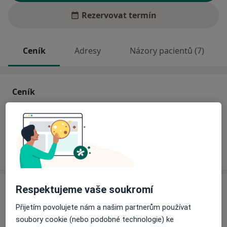
Rezervovat termín
Ceník
Adresy
Názory pacientů (7)
Ceník
Informace o službách a cenách nejsou k dispozici
Tento specialista ještě nepřidával žádné informace o
svých službách.
Adresa
Respektujeme vaše soukromí
Přijetím povolujete nám a našim partnerům používat
Praktická lékařka pro dospělé
soubory cookie (nebo podobné technologie) ke
tř. Tomáše Bati 508,
Zlín
762 73