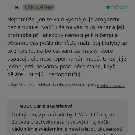
N.
Číslo ověřené
N
Nepomůže, jen se vám vysměje..je arogantní
bez empatie.. vadí jí že na vás musí sahat a její
prohlidka při jakékoliv nemoci je k ničemu a
většinou vás pošle domů,že máte dojít kdyby se
to zhoršilo..na bolest vám dá prášky, které
uspávaji, ale neschopenku vám nedá, takže jí je
jedno jestli se vám v práci něco stane, když
děláte u strojů.. nedoporučuji...
podle názoru uživatele
1. června 2022
•
Praktická lékařka pro dospělé
•
Jiný
•
Nahlásit zneužití
MUDr. Daniela Gabrielová
Dobrý den, v první řadě bych Vás chtěla ujistit ,
že svou práci vykonávám se svým nejlepším
vědomím a svědomím, s mnohaletou zkušeností