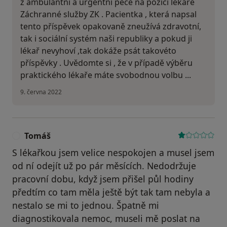
z ambulantní a urgentní péče na pozici lékaře
Záchranné služby ZK . Pacientka , která napsal
tento příspěvek opakovaně zneužívá zdravotní,
tak i sociální systém naši republiky a pokud ji
lékař nevyhoví ,tak dokáže psát takovéto
příspěvky . Uvědomte si , že v případě výběru
praktického lékaře máte svobodnou volbu ...
9. června 2022
Tomáš
T
S lékařkou jsem velice nespokojen a musel jsem
od ní odejít už po pár měsících. Nedodržuje
pracovní dobu, když jsem přišel půl hodiny
předtím co tam měla ještě být tak tam nebyla a
nestalo se mi to jednou. Špatně mi
diagnostikovala nemoc, museli mě poslat na