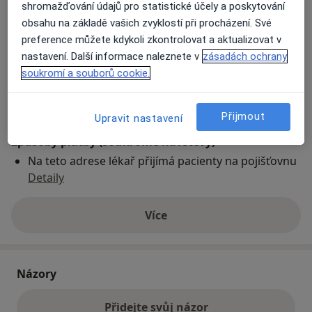
shromažďování údajů pro statistické účely a poskytování
obsahu na základě vašich zvyklostí při procházení. Své
Přiblížit mapu
preference můžete kdykoli zkontrolovat a aktualizovat v
se otevře v nové záložce
nastavení. Další informace naleznete v
zásadách ochrany
soukromí a souborů cookie.
Dostupnost
Na této adrese online kalendář není aktivní
Co mám v takové situaci udělat?
Přijmout
Upravit nastavení
Způsoby platby (soukromé návštěvy)
Na teto adrese lékař přijímá pacienty na pojišťovnu
Detaily
Více
o adrese
Názory
Přidejte svůj názor