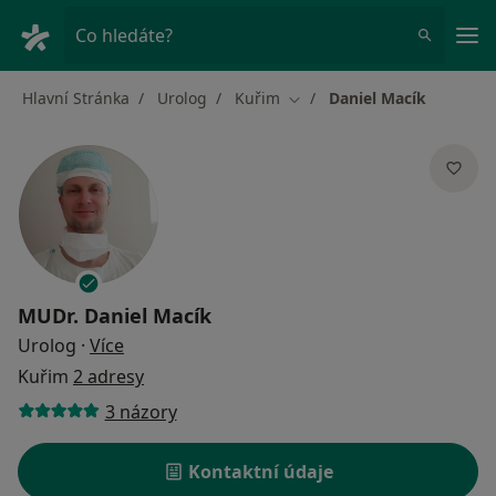
Hla
Co hledáte?
Hlavní Stránka
Urolog
Kuřim
Daniel Macík
Změna města
MUDr.
Daniel Macík
o specializacích
Urolog
·
Více
Kuřim
2 adresy
3 názory
Kontaktní údaje