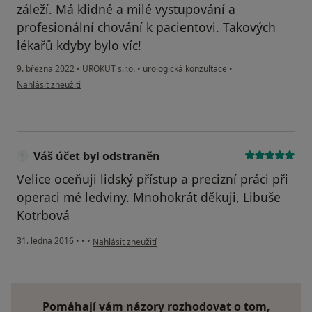
záleží. Má klidné a milé vystupování a
profesionální chování k pacientovi. Takových
lékařů kdyby bylo víc!
9. března 2022
•
UROKUT s.r.o.
•
urologická konzultace
•
podle názoru uživatele JanaKá
Nahlásit zneužití
Váš účet byl odstraněn
Velice oceňuji lidský přístup a precizní práci při
operaci mé ledviny. Mnohokrát děkuji, Libuše
Kotrbová
podle názoru uživatele Váš účet byl odstraněn
31. ledna 2016
•
•
•
Nahlásit zneužití
Pomáhají vám názory rozhodovat o tom,