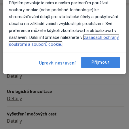
Přijetím povolujete nám a našim partnerům používat
soubory cookie (nebo podobné technologie) ke
Služby a ceník služeb
shromažďování údajů pro statistické účely a poskytování
obsahu na základě vašich zvyklostí při procházení. Své
Biopsie prostaty
preference můžete kdykoli zkontrolovat a aktualizovat v
Detaily
nastavení. Další informace naleznete v
zásadách ochrany
soukromí a souborů cookie.
Preventivní prohlídky
Detaily
Přijmout
Upravit nastavení
Ultrazvuk
Detaily
Urologická konzultace
Detaily
Vyšetření močových cest
Detaily