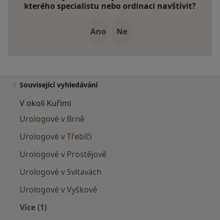
kterého specialistu nebo ordinaci navštívit?
Ano
Ne
Související vyhledávání
V okolí Kuřimi
Urologové v Brně
Urologové v Třebíči
Urologové v Prostějově
Urologové v Svitavách
Urologové v Vyškově
Více (1)
Více v kategorii: V okolí Kuřimi