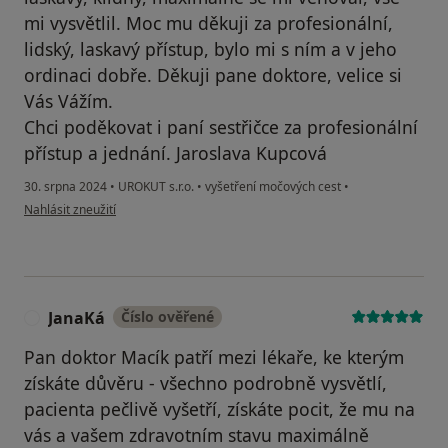
mi vysvětlil. Moc mu děkuji za profesionální,
lidský, laskavý přístup, bylo mi s ním a v jeho
ordinaci dobře. Děkuji pane doktore, velice si
Vás Vážím.
Chci poděkovat i paní sestřičce za profesionální
přístup a jednání. Jaroslava Kupcová
30. srpna 2024
•
UROKUT s.r.o.
•
vyšetření močových cest
•
podle názoru uživatele Jaroslava Kupcová
Nahlásit zneužití
JanaKá
Číslo ověřené
J
Pan doktor Macík patří mezi lékaře, ke kterým
získáte důvěru - všechno podrobně vysvětlí,
pacienta pečlivě vyšetří, získáte pocit, že mu na
vás a vašem zdravotním stavu maximálně