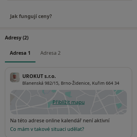
Jak fungují ceny?
Adresy (2)
Adresa 1
Adresa 2
UROKUT s.r.o.
Blanenská 982/15,
Brno-Židenice
,
Kuřim
664 34
Přiblížit mapu
se otevře v nové záložce
Dostupnost
Na této adrese online kalendář není aktivní
Co mám v takové situaci udělat?