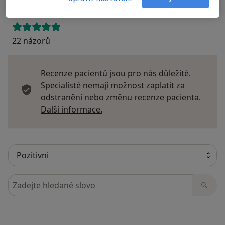
22 názorů
Recenze pacientů jsou pro nás důležité.
Specialisté nemají možnost zaplatit za
odstranění nebo změnu recenze pacienta.
Další informace o názorech
Další informace.
Hledejte v názorech