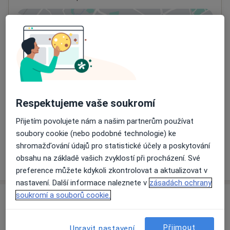
Přiblížit mapu
se otevře v nové záložce
Dostupnost
Na této adrese online kalendář není aktivní
Co mám v takové situaci udělat?
Respektujeme vaše soukromí
Způsoby platby (soukromé návštěvy)
Na teto adrese lékař přijímá pacienty na pojišťovnu
Přijetím povolujete nám a našim partnerům používat
Detaily
soubory cookie (nebo podobné technologie) ke
shromažďování údajů pro statistické účely a poskytování
Více
obsahu na základě vašich zvyklostí při procházení. Své
o adrese
preference můžete kdykoli zkontrolovat a aktualizovat v
nastavení. Další informace naleznete v
zásadách ochrany
soukromí a souborů cookie.
Názory
Přidejte svůj názor
Přijmout
Upravit nastavení