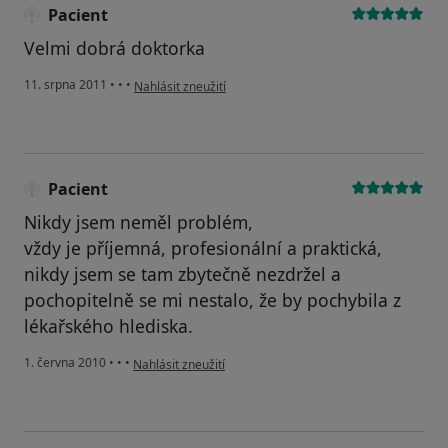
Pacient
Velmi dobrá doktorka
podle názoru uživatele Pacient
11. srpna 2011
•
•
•
Nahlásit zneužití
Pacient
Nikdy jsem neměl problém,
vždy je příjemná, profesionální a praktická,
nikdy jsem se tam zbytečně nezdržel a
pochopitelně se mi nestalo, že by pochybila z
lékařského hlediska.
podle názoru uživatele Pacient
1. června 2010
•
•
•
Nahlásit zneužití