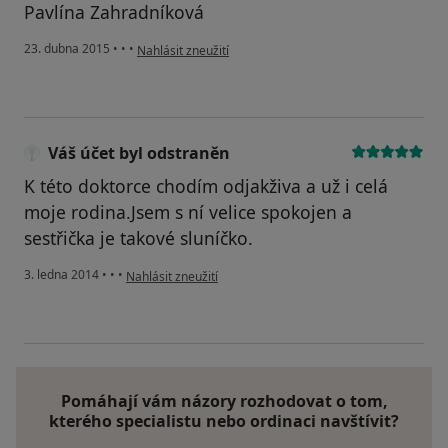
Pavlína Zahradníková
podle názoru uživatele Váš účet byl odstraněn
23. dubna 2015
•
•
•
Nahlásit zneužití
Váš účet byl odstraněn
K této doktorce chodím odjakživa a už i celá
moje rodina.Jsem s ní velice spokojen a
sestřička je takové sluníčko.
podle názoru uživatele Váš účet byl odstraněn
3. ledna 2014
•
•
•
Nahlásit zneužití
Pomáhají vám názory rozhodovat o tom,
kterého specialistu nebo ordinaci navštívit?