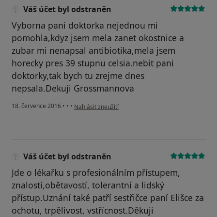
Váš účet byl odstraněn
Vyborna pani doktorka nejednou mi
pomohla,kdyz jsem mela zanet okostnice a
zubar mi nenapsal antibiotika,mela jsem
horecky pres 39 stupnu celsia.nebit pani
doktorky,tak bych tu zrejme dnes
nepsala.Dekuji Grossmannova
podle názoru uživatele Váš účet byl odstraněn
18. července 2016
•
•
•
Nahlásit zneužití
Váš účet byl odstraněn
Jde o lékařku s profesionálním přístupem,
znalostí,obětavostí, tolerantní a lidský
přístup.Uznání také patří sestřičce paní Elišce za
ochotu, trpělivost, vstřícnost.Děkuji