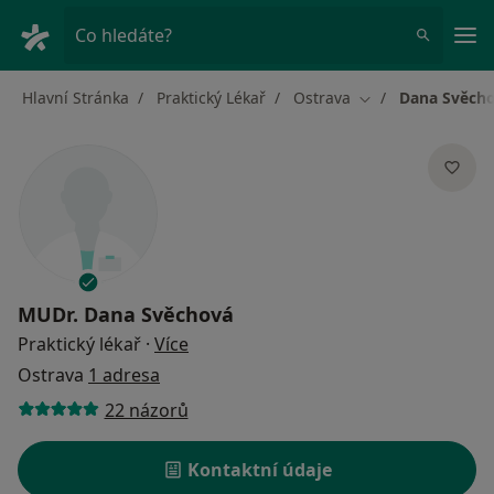
Hla
Co hledáte?
Hlavní Stránka
Praktický Lékař
Ostrava
Dana Svěch
Změna města
MUDr.
Dana Svěchová
o specializacích
Praktický lékař
·
Více
Ostrava
1 adresa
22 názorů
Kontaktní údaje