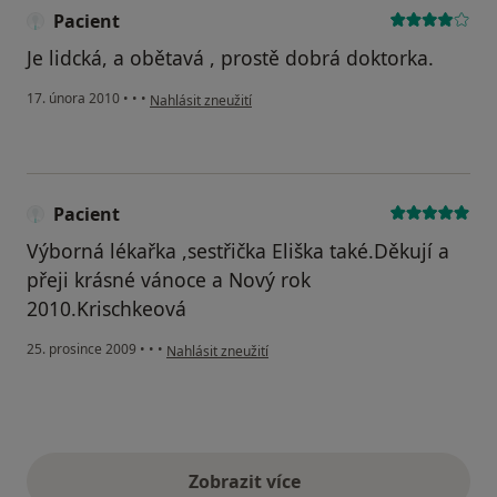
Pacient
Je lidcká, a obětavá , prostě dobrá doktorka.
podle názoru uživatele Pacient
17. února 2010
•
•
•
Nahlásit zneužití
Pacient
Výborná lékařka ,sestřička Eliška také.Děkují a
přeji krásné vánoce a Nový rok
2010.Krischkeová
podle názoru uživatele Pacient
25. prosince 2009
•
•
•
Nahlásit zneužití
Zobrazit více
výše uvedené názory