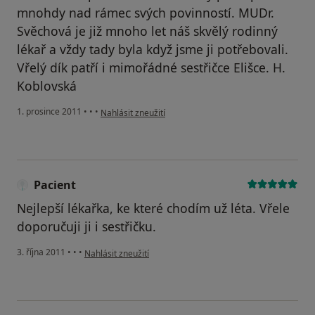
mnohdy nad rámec svých povinností. MUDr.
Svěchová je již mnoho let náš skvělý rodinný
lékař a vždy tady byla když jsme ji potřebovali.
Vřelý dík patří i mimořádné sestřičce Elišce. H.
Koblovská
podle názoru uživatele Pacient
1. prosince 2011
•
•
•
Nahlásit zneužití
Pacient
Nejlepší lékařka, ke které chodím už léta. Vřele
doporučuji ji i sestřičku.
podle názoru uživatele Pacient
3. října 2011
•
•
•
Nahlásit zneužití