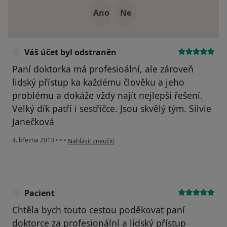
Ano
Ne
Váš účet byl odstraněn
Paní doktorka má profesioální, ale zároveň
lidský přístup ka každému člověku a jeho
problému a dokáže vždy najít nejlepší řešení.
Velký dík patří i sestřičce. Jsou skvělý tým. Silvie
Janečková
podle názoru uživatele Váš účet byl odstraněn
4. března 2013
•
•
•
Nahlásit zneužití
Pacient
Chtěla bych touto cestou poděkovat paní
doktorce za profesionální a lidský přístup