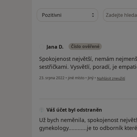
Hledejte v ná
Jana D.
Číslo ověřené
J
Spokojenost největší, nemám nejmen
sestřičkami. Vysvětlí, poradí, je empati
podle názoru uživatele 
23. srpna 2022
•
jiné místo
•
Jiný
•
Nahlásit zneužití
Váš účet byl odstraněn
Už bych neměnila, spokojenost největš
gynekology............je to odborník kte