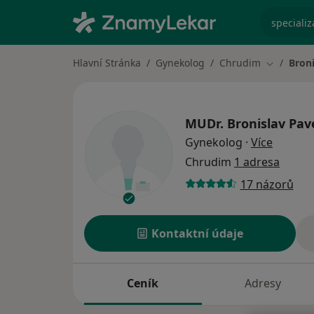
specializ
Hlavní Stránka
Gynekolog
Chrudim
Broni
Změna mě
MUDr.
Bronislav Pav
o specia
Gynekolog
·
Více
Chrudim
1 adresa
17 názorů
Kontaktní údaje
Ceník
Adresy