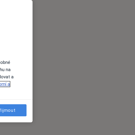
dobné
ahu na
lovat a
omí a
řijmout