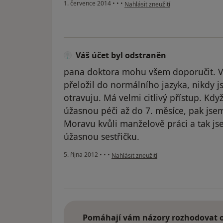
podle názoru uživatele Váš účet byl
1. července 2014
•
•
•
Nahlásit zneužití
Váš účet byl odstraněn
pana doktora mohu všem doporučit. Vž
přeložil do normálního jazyka, nikdy 
otravuju. Má velmi citlivý přístup. Kd
úžasnou péči až do 7. měsíce, pak jse
Moravu kvůli manželově práci a tak jse
úžasnou sestřičku.
podle názoru uživatele Váš účet byl ods
5. října 2012
•
•
•
Nahlásit zneužití
Pomáhají vám názory rozhodovat o 