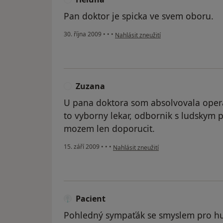
Pan doktor je spicka ve svem oboru.
podle názoru uživatele Heluna
30. října 2009
•
•
•
Nahlásit zneužití
Zuzana
Z
U pana doktora som absolvovala opera
to vyborny lekar, odbornik s ludskym 
mozem len doporucit.
podle názoru uživatele Zuzana
15. září 2009
•
•
•
Nahlásit zneužití
Pacient
Pohledný sympaťák se smyslem pro hum