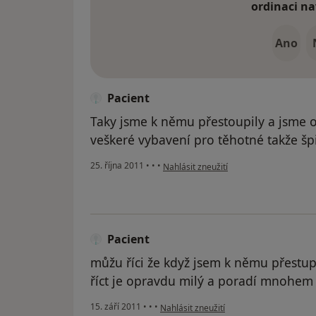
ordinaci na
Ano
Pacient
Taky jsme k němu přestoupily a jsme o
veškeré vybavení pro těhotné takže špi
podle názoru uživatele Pacient
25. října 2011
•
•
•
Nahlásit zneužití
Pacient
můžu říci že když jsem k němu přestu
říct je opravdu milý a poradí mnohem
podle názoru uživatele Pacient
15. září 2011
•
•
•
Nahlásit zneužití