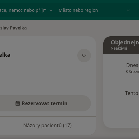
ace, nemoc nebo příjmení
Město nebo region
slav Pavelka
sta
Objednejt
Neaktivní
elka
lizacích
Dnes
8 Srpen
Tento 
Rezervovat termín
Názory pacientů (17)