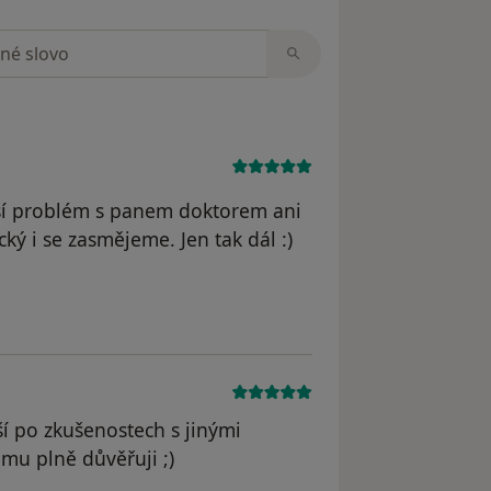
zorech
ší problém s panem doktorem ani
cký i se zasmějeme. Jen tak dál :)
Jana D.
í po zkušenostech s jinými
rému plně důvěřuji ;)