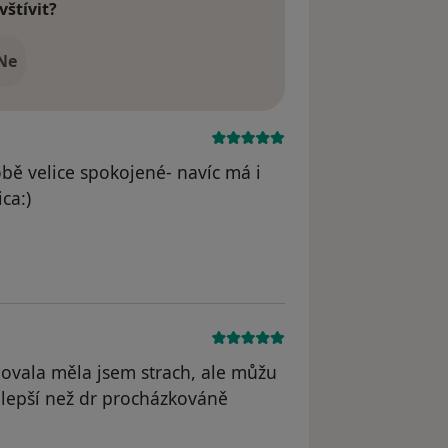
vštívit?
Ne
bě velice spokojené- navíc má i
ca:)
povala měla jsem strach, ale můžu
 lepší než dr procházkováně