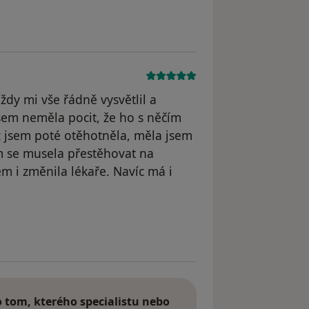
 odstraněn
dy mi vše řádně vysvětlil a
jsem neměla pocit, že ho s něčím
yž jsem poté otěhotněla, měla jsem
m se musela přestěhovat na
m i změnila lékaře. Navíc má i
traněn
tom, kterého specialistu nebo