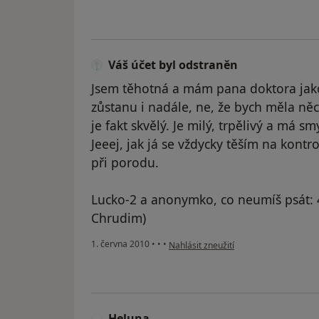
Váš účet byl odstraněn
Jsem těhotná a mám pana doktora jak
zůstanu i nadále, ne, že bych měla ně
je fakt skvělý. Je milý, trpělivý a má sm
Jeeej, jak já se vždycky těším na kontro
při porodu.
Lucko-2 a anonymko, co neumíš psát: 
Chrudim)
podle názoru uživatele Váš účet byl o
1. června 2010
•
•
•
Nahlásit zneužití
Heluna
H