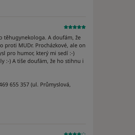
o těhugynekologa. A doufám, že
co proti MUDr. Procházkové, ale on
ysl pro humor, který mi sedí :-)
ly :-) A tiše doufám, že ho stihnu i
469 655 357 (ul. Průmyslová,
dstraněn