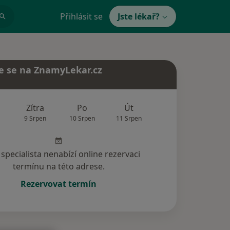
Přihlásit se
Jste lékař?
e se na ZnamyLekar.cz
Zítra
Po
Út
St
Čt
9 Srpen
10 Srpen
11 Srpen
12 Srpen
13 Srp
specialista nenabízí online rezervaci
termínu na této adrese.
Rezervovat termín