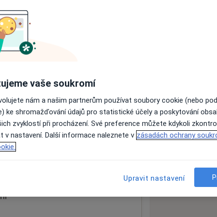
ách nejsou k dispozici
ádné informace o svých službách.
ujeme vaše soukromí
ovolujete nám a našim partnerům používat soubory cookie (nebo po
e) ke shromažďování údajů pro statistické účely a poskytování obs
ich zvyklostí při procházení. Své preference můžete kdykoli zkontro
ení, Chrudimská nemocnice
t v nastavení. Další informace naleznete v
zásadách ochrany soukr
okie.
 mapu
 otevře v nové záložce
P
Upravit nastavení
ní