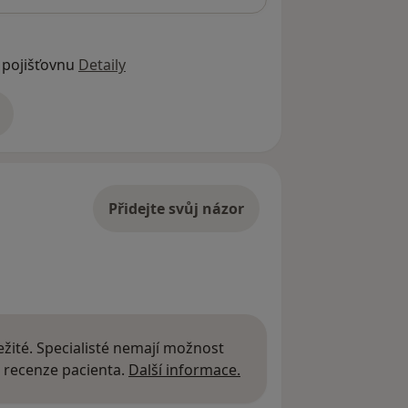
 pojišťovnu
Detaily
adrese
Přidejte svůj názor
žité. Specialisté nemají možnost
Další informace o názor
 recenze pacienta.
Další informace.