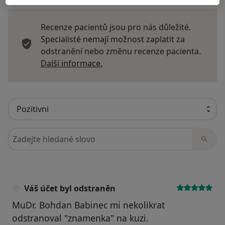
Recenze pacientů jsou pro nás důležité.
Specialisté nemají možnost zaplatit za
odstranění nebo změnu recenze pacienta.
Další informace o názorech
Další informace.
Hledejte v názorech
Váš účet byl odstraněn
MuDr. Bohdan Babinec mi nekolikrat
odstranoval "znamenka" na kuzi.