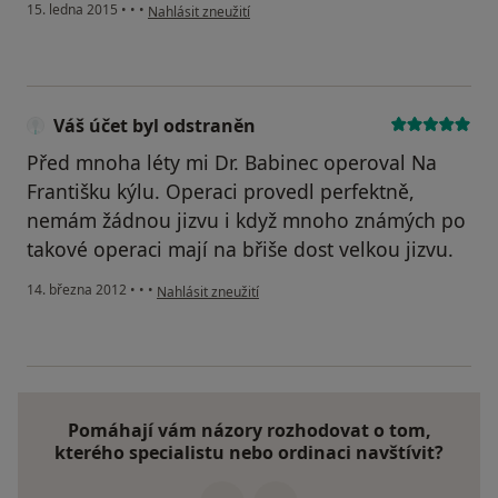
podle názoru uživatele Váš účet byl odstraněn
15. ledna 2015
•
•
•
Nahlásit zneužití
Váš účet byl odstraněn
Před mnoha léty mi Dr. Babinec operoval Na
Františku kýlu. Operaci provedl perfektně,
nemám žádnou jizvu i když mnoho známých po
takové operaci mají na břiše dost velkou jizvu.
podle názoru uživatele Váš účet byl odstraněn
14. března 2012
•
•
•
Nahlásit zneužití
Pomáhají vám názory rozhodovat o tom,
kterého specialistu nebo ordinaci navštívit?