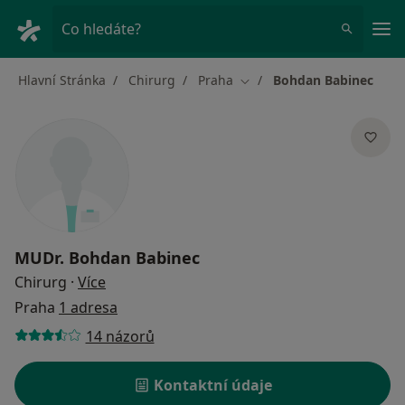
Hla
Co hledáte?
Hlavní Stránka
Chirurg
Praha
Bohdan Babinec
Změna města
MUDr.
Bohdan Babinec
o specializacích
Chirurg
·
Více
Praha
1 adresa
14 názorů
Kontaktní údaje