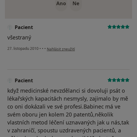
Ano
Ne
Pacient
všestraný
podle názoru uživatele Pacient
27. listopadu 2010
•
•
•
Nahlásit zneužití
Pacient
když medicinské nevzdělanci si dovoluji psát o
lékařských kapacitách nesmysly, zajimalo by mě
co oni dokázali ve své profesi.Babinec má ve
svém oboru jen kolem 20 patentů,několik
vlastních metod léčení uznavaných jak u nás,tak
v zahraničí, spoustu uzdravených pacientů, a