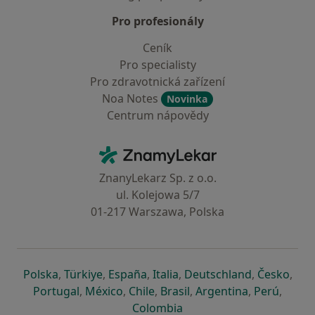
Pro profesionály
Ceník
Pro specialisty
Pro zdravotnická zařízení
Noa Notes
Novinka
Centrum nápovědy
Kontakt
ZnamyLekar - Hlavní stránka
ZnanyLekarz Sp. z o.o.
ul. Kolejowa 5/7
01-217 Warszawa, Polska
se otevře v nové záložce
se otevře v nové záložce
se otevře v nové záložce
se otevře v nové záložce
se otevře v 
se o
Polska
,
Türkiye
,
España
,
Italia
,
Deutschland
,
Česko
,
se otevře v nové záložce
se otevře v nové záložce
se otevře v nové záložce
se otevře v nové záložc
se otevře v 
se ote
Portugal
,
México
,
Chile
,
Brasil
,
Argentina
,
Perú
,
se otevře v nové záložce
Colombia