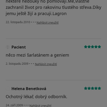
některé nedouky ho pomlovají.Mě,vlastně
zachranil život pro rakovinu tlustého střeva.Díky
jemu ještě žijí a pracuji.Lagron
podle názoru uživatele Pacient
22. listopadu 2010
•
•
•
Nahlásit zneužití
Pacient
něco mezi šarlatánem a geniem
podle názoru uživatele Pacient
2. listopadu 2009
•
•
•
Nahlásit zneužití
Helena Benetková
H
Ochotný lékař, dobrý odborník.
podle názoru uživatele Helena Benetková
24. září 2009
•
•
•
Nahlásit zneužití