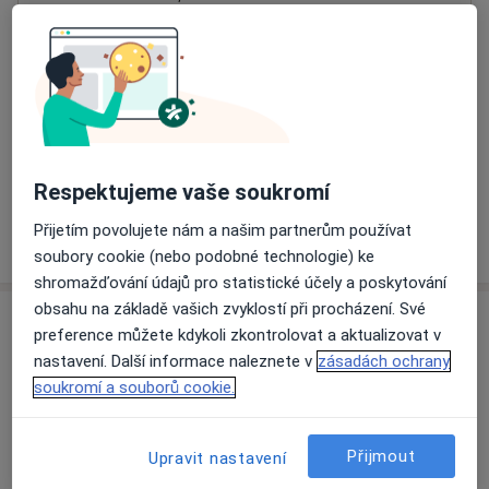
Přiblížit mapu
se otevře v nové záložce
Dostupnost
Na této adrese online kalendář není aktivní
Co mám v takové situaci udělat?
Respektujeme vaše soukromí
Přijetím povolujete nám a našim partnerům používat
Více
o adrese
soubory cookie (nebo podobné technologie) ke
shromažďování údajů pro statistické účely a poskytování
obsahu na základě vašich zvyklostí při procházení. Své
Názory
preference můžete kdykoli zkontrolovat a aktualizovat v
nastavení. Další informace naleznete v
zásadách ochrany
Přidejte svůj názor
soukromí a souborů cookie.
Přijmout
Upravit nastavení
14 názorů