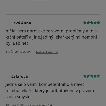
Levá Anna
L
měla jsem obrovské zdravotní problémy a to s
krční páteří a jiné.jediný lékař,který mi pomohl
byl Babinec.
podle názoru uživatele Levá Anna
11. července 2009
•
•
•
Nahlásit zneužití
šafářová
Š
Jedná se o velmi kompetentního a navíc i
milého lékaře, který je odbotníkem v pravém
slova smyslu.
podle názoru uživatele šafářová
10. října 2008
•
•
•
Nahlásit zneužití