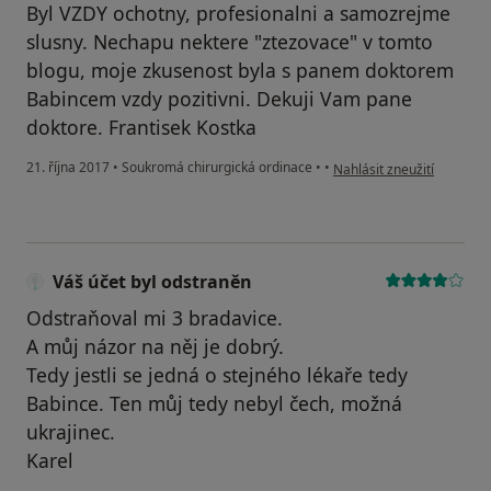
Byl VZDY ochotny, profesionalni a samozrejme
slusny. Nechapu nektere "ztezovace" v tomto
blogu, moje zkusenost byla s panem doktorem
Babincem vzdy pozitivni. Dekuji Vam pane
doktore. Frantisek Kostka
podle názoru uživatele Vá
21. října 2017
•
Soukromá chirurgická ordinace
•
•
Nahlásit zneužití
Váš účet byl odstraněn
Odstraňoval mi 3 bradavice.
A můj názor na něj je dobrý.
Tedy jestli se jedná o stejného lékaře tedy
Babince. Ten můj tedy nebyl čech, možná
ukrajinec.
Karel