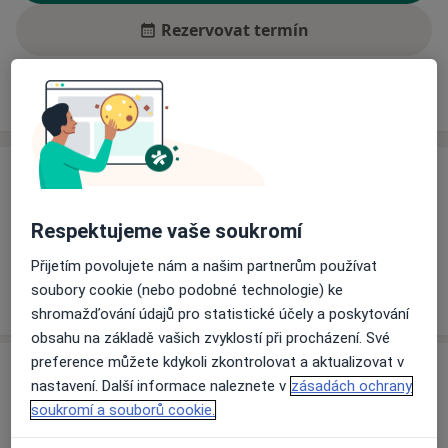
Rezervovat termín
Ceník
Adresy
Názory pacientů (1)
Ceník
Informace o službách a cenách nejsou k dispozici
Respektujeme vaše soukromí
Tento specialista ještě nepřidával žádné informace o
svých službách.
Přijetím povolujete nám a našim partnerům používat
soubory cookie (nebo podobné technologie) ke
shromažďování údajů pro statistické účely a poskytování
obsahu na základě vašich zvyklostí při procházení. Své
preference můžete kdykoli zkontrolovat a aktualizovat v
Adresa
nastavení. Další informace naleznete v
zásadách ochrany
soukromí a souborů cookie.
PV-AMBULANCE s.r.o.
Americká 358/29a,
Františkovy Lázně