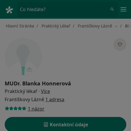
Hla
Co hledáte?
Hlavní Stránka
Praktický Lékař
Františkovy Lázně
Bl
Změna m
MUDr.
Blanka Honnerová
o specializacích
Praktický lékař
·
Více
Františkovy Lázně
1 adresa
1 názor
Kontaktní údaje