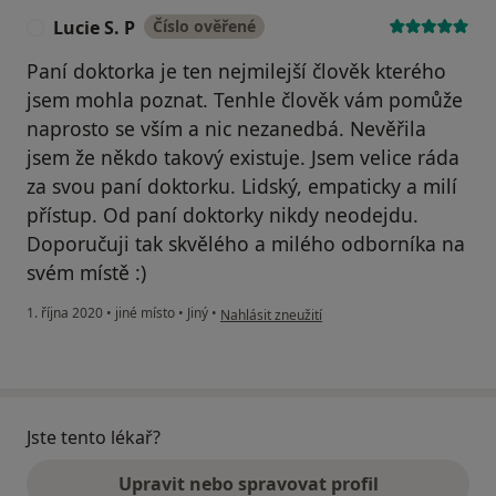
Lucie S. P
Číslo ověřené
L
Paní doktorka je ten nejmilejší člověk kterého
jsem mohla poznat. Tenhle člověk vám pomůže
naprosto se vším a nic nezanedbá. Nevěřila
jsem že někdo takový existuje. Jsem velice ráda
za svou paní doktorku. Lidský, empaticky a milí
přístup. Od paní doktorky nikdy neodejdu.
Doporučuji tak skvělého a milého odborníka na
svém místě :)
podle názoru uživatele Lucie S. P
1. října 2020
•
jiné místo
•
Jiný
•
Nahlásit zneužití
Jste tento lékař?
Upravit nebo spravovat profil