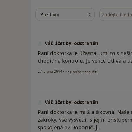
Hledejte v ná
Váš účet byl odstraněn
Paní doktorka je úžasná, umí to s naši
chodit na kontrolu. Je velice citlivá a 
podle názoru uživatele Váš účet byl o
27. srpna 2014
•
•
•
Nahlásit zneužití
Váš účet byl odstraněn
Paní doktorka je milá a šikovná. Naše 
zákroky, vše vysvětlí. S jejím přístupem
spokojená :D Doporučuji.