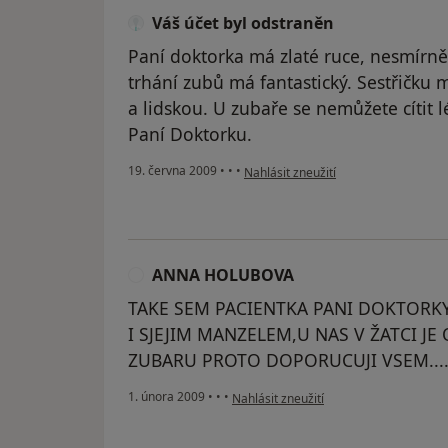
Váš účet byl odstraněn
Paní doktorka má zlaté ruce, nesmírně
trhání zubů má fantastický. Sestřičku
a lidskou. U zubaře se nemůžete cítit 
Paní Doktorku.
podle názoru uživatele Váš účet byl 
19. června 2009
•
•
•
Nahlásit zneužití
ANNA HOLUBOVA
TAKE SEM PACIENTKA PANI DOKTORKY
I SJEJIM MANZELEM,U NAS V ŽATCI J
ZUBARU PROTO DOPORUCUJI VSEM....
podle názoru uživatele ANNA HOLUB
1. února 2009
•
•
•
Nahlásit zneužití