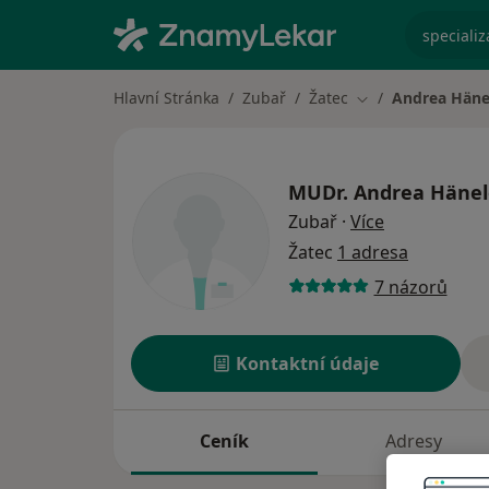
specializ
Hlavní Stránka
Zubař
Žatec
Andrea Häne
Změna města
MUDr.
Andrea Hänel
o specializac
Zubař
·
Více
Žatec
1 adresa
7 názorů
Kontaktní údaje
Ceník
Adresy