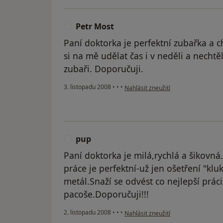
Petr Most
P
Paní doktorka je perfektní zubařka a c
si na mě udělat čas i v neděli a nechtě
zubaři. Doporučuji.
podle názoru uživatele Petr Most
3. listopadu 2008
•
•
•
Nahlásit zneužití
pup
P
Paní doktorka je milá,rychlá a šikovná
práce je perfektní-už jen ošetření "klu
metál.Snaží se odvést co nejlepší prác
pacoše.Doporučuji!!!
podle názoru uživatele pup
2. listopadu 2008
•
•
•
Nahlásit zneužití