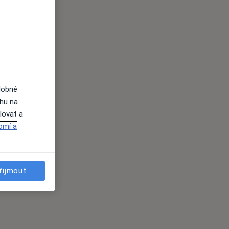
dobné
ahu na
lovat a
omí a
řijmout