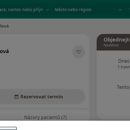
ace, nemoc nebo příjmení
Město nebo region
lová
Objednejt
Neaktivní
ová
ích
Dnes
7 Srpen
Tento 
Rezervovat termín
Názory pacientů (7)