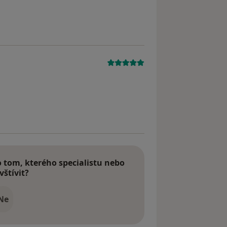
straněn
tom, kterého specialistu nebo
vštívit?
Ne