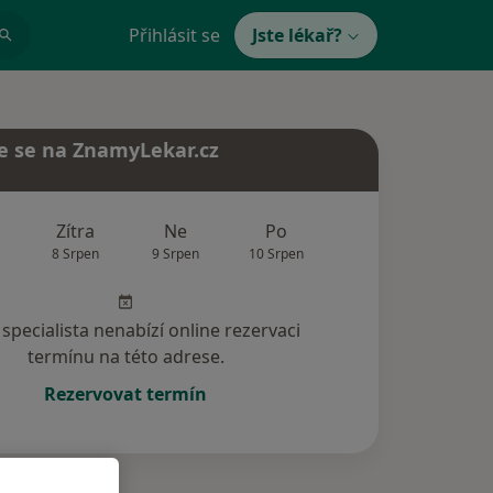
Přihlásit se
Jste lékař?
e se na ZnamyLekar.cz
Zítra
Ne
Po
Út
St
8 Srpen
9 Srpen
10 Srpen
11 Srpen
12 Srp
specialista nenabízí online rezervaci
termínu na této adrese.
Rezervovat termín