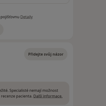
 pojišťovnu
Detaily
adrese
Přidejte svůj názor
žité. Specialisté nemají možnost
Další informace o názor
 recenze pacienta.
Další informace.