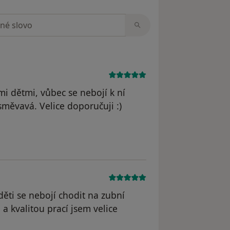
zorech
mi dětmi, vůbec se nebojí k ní
usměvavá. Velice doporučuji :)
dstraněn
děti se nebojí chodit na zubní
 a kvalitou prací jsem velice