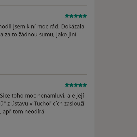
hodil jsem k ní moc rád. Dokázala
la za to žádnou sumu, jako jiní
.Sice toho moc nenamluví, ale její
ků" z ústavu v Tuchořicích zaslouží
i, apřitom neodírá