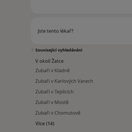
Jste tento lékař?
Související vyhledávání
V okolí Žatce
Zubaři v Kladně
Zubaři v Karlových Varech
Zubaři v Teplicích
Zubaři v Mostě
Zubaři v Chomutově
Více (14)
Více v kategorii: V okolí Žatce