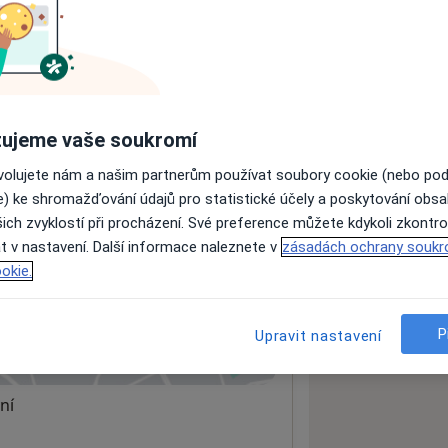
ách nejsou k dispozici
ádné informace o svých službách.
ujeme vaše soukromí
ovolujete nám a našim partnerům používat soubory cookie (nebo po
e) ke shromažďování údajů pro statistické účely a poskytování obs
ich zvyklostí při procházení. Své preference můžete kdykoli zkontro
t v nastavení. Další informace naleznete v
zásadách ochrany soukr
okie.
P
Upravit nastavení
 mapu
 otevře v nové záložce
ní