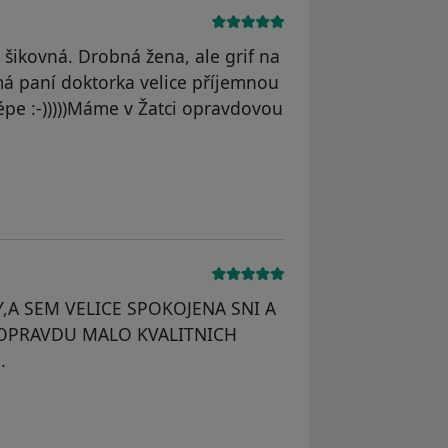
 šikovná. Drobná žena, ale grif na
 má paní doktorka velice příjemnou
lépe :-)))))Máme v Žatci opravdovou
odstraněn
,A SEM VELICE SPOKOJENA SNI A
E OPRAVDU MALO KVALITNICH
.
OVA