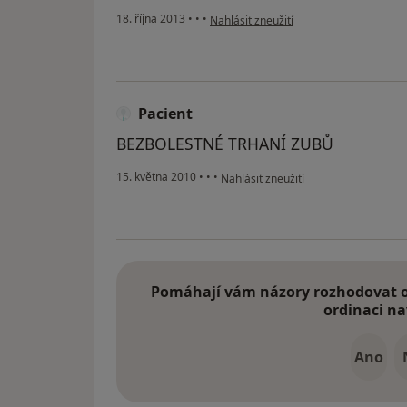
podle názoru uživatele Váš účet byl od
18. října 2013
•
•
•
Nahlásit zneužití
Pacient
BEZBOLESTNÉ TRHANÍ ZUBŮ
podle názoru uživatele Pacient
15. května 2010
•
•
•
Nahlásit zneužití
Pomáhají vám názory rozhodovat o 
ordinaci na
Ano