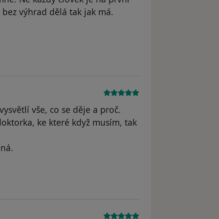
bez výhrad dělá tak jak má.
yl odstraněn
ysvětlí vše, co se děje a proč.
 doktorka, ke které když musím, tak
dná.
odstraněn