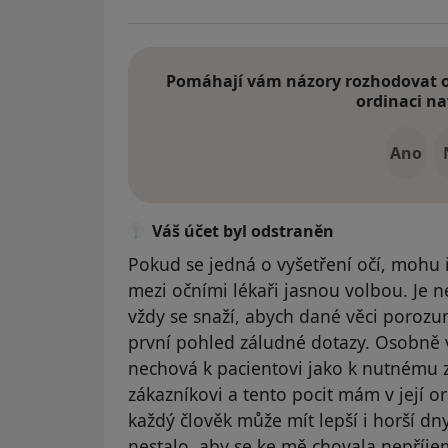
Pomáhají vám názory rozhodovat o 
ordinaci na
Ano
Váš účet byl odstraněn
Pokud se jedná o vyšetření očí, mohu ř
mezi očními lékaři jasnou volbou. Je n
vždy se snaží, abych dané věci porozu
první pohled záludné dotazy. Osobně vž
nechová k pacientovi jako k nutnému z
zákazníkovi a tento pocit mám v její ord
každý člověk může mít lepší i horší dny,
nestalo, aby se ke mě chovala nepříje