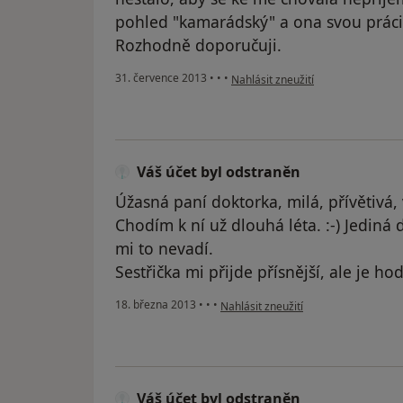
pohled "kamarádský" a ona svou práci 
Rozhodně doporučuji.
podle názoru uživatele Váš účet b
31. července 2013
•
•
•
Nahlásit zneužití
Váš účet byl odstraněn
Úžasná paní doktorka, milá, přívětivá, v
Chodím k ní už dlouhá léta. :-) Jediná
mi to nevadí.
Sestřička mi přijde přísnější, ale je ho
podle názoru uživatele Váš účet byl 
18. března 2013
•
•
•
Nahlásit zneužití
Váš účet byl odstraněn