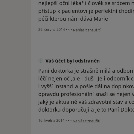
nejlepší oční lékař i člověk se srdcem 
přístup k pacientovi je perfektní chodí
péči kterou nám dává Marie
podle názoru uživatele Váš účet byl 
29. června 2014
•
•
•
Nahlásit zneužití
Váš účet byl odstraněn
Paní doktorka je strašně milá a odborn
léčí nejen oči,ale i duši .Je i odborní
i vyšší instanci a pošle dál na doplnkov
opravdu profesionální snaži se nejen vy
jaký je aktualně váš zdravotní stav a c
doktorku doporučuji a je to Paní Dokto
podle názoru uživatele Váš účet byl 
16. května 2014
•
•
•
Nahlásit zneužití