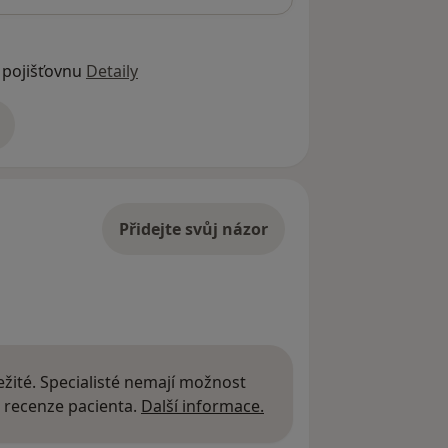
 pojišťovnu
Detaily
adrese
Přidejte svůj názor
žité. Specialisté nemají možnost
Další informace o názor
 recenze pacienta.
Další informace.