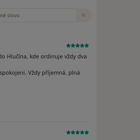
zorech
do Hlučína, kde ordinuje vždy dva
spokojeni. Vždy příjemná, plná
čet byl odstraněn