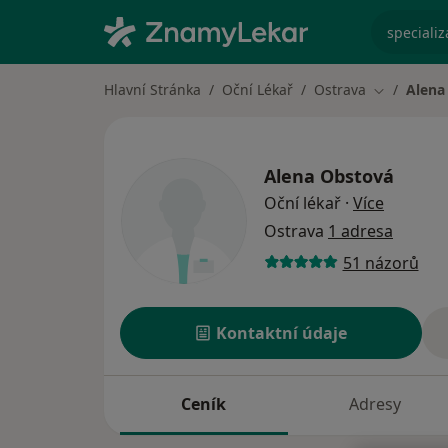
specializ
Hlavní Stránka
Oční Lékař
Ostrava
Alena
Změna měs
Alena Obstová
o specia
Oční lékař
·
Více
Ostrava
1 adresa
51 názorů
Kontaktní údaje
Ceník
Adresy