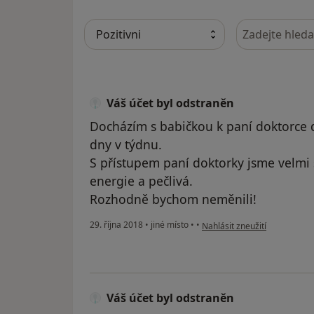
Hledejte v ná
Váš účet byl odstraněn
Docházím s babičkou k paní doktorce 
dny v týdnu.
S přístupem paní doktorky jsme velmi 
energie a pečlivá.
Rozhodně bychom neměnili!
podle názoru uživatele Váš ú
29. října 2018
•
jiné místo
•
•
Nahlásit zneužití
Váš účet byl odstraněn