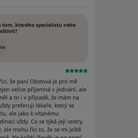
tom, kterého specialistu nebo
vštívit?
Ne
íci, že paní Obstová je pro mě
ejen velice příjemná v jednání, ale
měl a to i v případě, že mám na
dy preferuji lékaře, který se
lu, ale jako k vítanému
inaci vždy. Co se týká její sestry,
 ale mohu říci to, že se mi ještě
mně. Ne každý člověk je na první