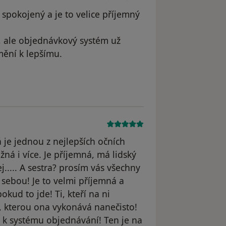
spokojený a je to velice příjemný
 ale objednávkový systém už
mění k lepšímu.
 odstraněn
 je jednou z nejlepších očních
ná i více. Je příjemná, má lidský
j..... A sestra? prosím vás všechny
 sebou! Je to velmi příjemná a
okud to jde! Ti, kteří na ni
ci, kterou ona vykonává nanečisto!
á k systému objednávání! Ten je na