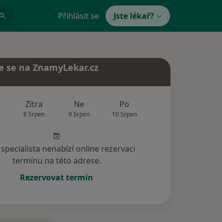
Přihlásit se
Jste lékař?
e se na ZnamyLekar.cz
Zítra
Ne
Po
Út
St
8 Srpen
9 Srpen
10 Srpen
11 Srpen
12 Srp
specialista nenabízí online rezervaci
termínu na této adrese.
Rezervovat termín