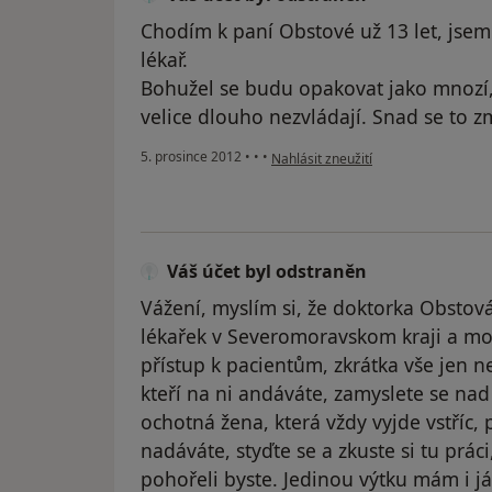
Chodím k paní Obstové už 13 let, jsem 
lékař.
Bohužel se budu opakovat jako mnozí,
velice dlouho nezvládají. Snad se to z
podle názoru uživatele Váš účet byl
5. prosince 2012
•
•
•
Nahlásit zneužití
Váš účet byl odstraněn
Vážení, myslím si, že doktorka Obstová
lékařek v Severomoravskom kraji a mož
přístup k pacientům, zkrátka vše jen ne
kteří na ni andáváte, zamyslete se nad
ochotná žena, která vždy vyjde vstříc, p
nadáváte, styďte se a zkuste si tu prá
pohořeli byste. Jedinou výtku mám i j