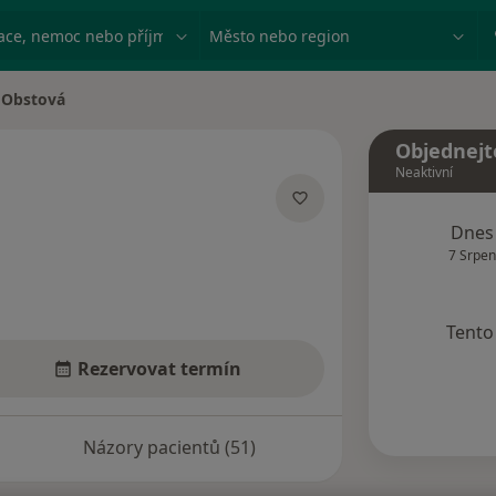
ace, nemoc nebo příjmení
Město nebo region
 Obstová
ta
Objednejt
Neaktivní
lizacích
Dnes
7 Srpen
Tento 
Rezervovat termín
Názory pacientů (51)