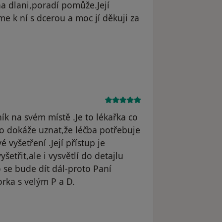
na dlani,poradí pomůže.Její
me k ní s dcerou a moc jí děkuji za
odstraněn
ík na svém místě .Je to lékařka co
k co dokáže uznat,že léčba potřebuje
é vyšetření .Její přístup je
šetřit,ale i vysvětlí do detajlu
o se bude dít dál-proto Paní
rka s velým P a D.
odstraněn