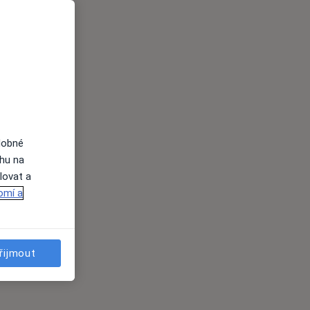
dobné
ahu na
lovat a
omí a
řijmout