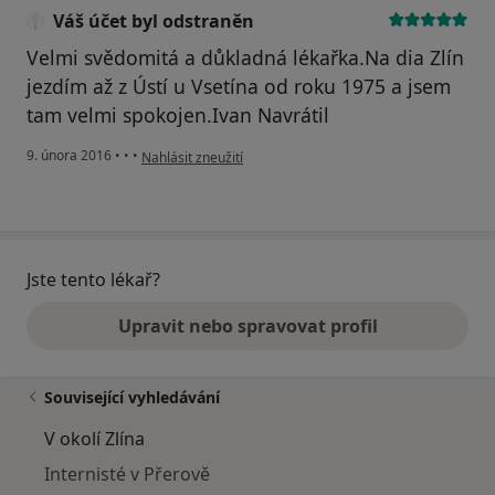
Váš účet byl odstraněn
Velmi svědomitá a důkladná lékařka.Na dia Zlín
jezdím až z Ústí u Vsetína od roku 1975 a jsem
tam velmi spokojen.Ivan Navrátil
podle názoru uživatele Váš účet byl odstraněn
9. února 2016
•
•
•
Nahlásit zneužití
Jste tento lékař?
Upravit nebo spravovat profil
Související vyhledávání
V okolí Zlína
Internisté v Přerově