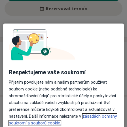
Rezervovat termín
Ceník
Adresy
Názory pacientů (2)
Ceník
Informace o službách a cenách nejsou k dispozici
Tento specialista ještě nepřidával žádné informace o
Respektujeme vaše soukromí
svých službách.
Přijetím povolujete nám a našim partnerům používat
soubory cookie (nebo podobné technologie) ke
shromažďování údajů pro statistické účely a poskytování
obsahu na základě vašich zvyklostí při procházení. Své
Adresa
preference můžete kdykoli zkontrolovat a aktualizovat v
nastavení. Další informace naleznete v
zásadách ochrany
Krajská nemocnice T. Bati
soukromí a souborů cookie.
Havlíčkovo nábřeží 600,
Zlín
762 75