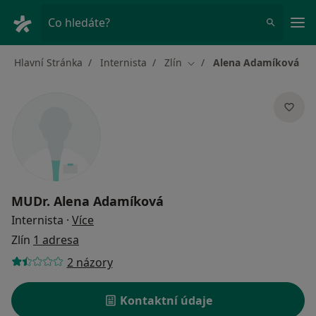
Hla
Co hledáte?
Hlavní Stránka
Internista
Zlín
Alena Adamíková
Změna města
MUDr.
Alena Adamíková
o specializacích
Internista
·
Více
Zlín
1 adresa
2 názory
Kontaktní údaje