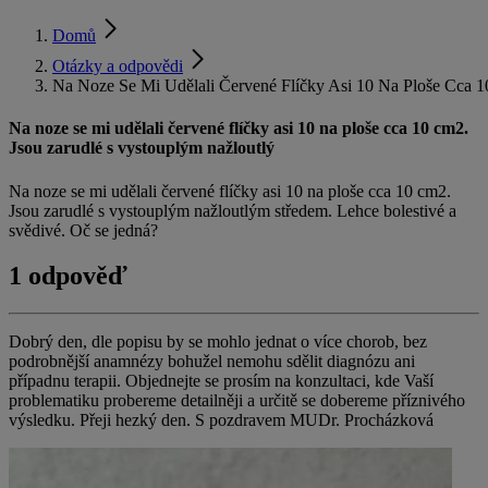
Domů
Otázky a odpovědi
Na Noze Se Mi Udělali Červené Flíčky Asi 10 Na Ploše Cca 1
Na noze se mi udělali červené flíčky asi 10 na ploše cca 10 cm2.
Jsou zarudlé s vystouplým nažloutlý
Na noze se mi udělali červené flíčky asi 10 na ploše cca 10 cm2.
Jsou zarudlé s vystouplým nažloutlým středem. Lehce bolestivé a
svědivé. Oč se jedná?
1 odpověď
Dobrý den, dle popisu by se mohlo jednat o více chorob, bez
podrobnější anamnézy bohužel nemohu sdělit diagnózu ani
případnu terapii. Objednejte se prosím na konzultaci, kde Vaší
problematiku probereme detailněji a určitě se dobereme příznivého
výsledku. Přeji hezký den. S pozdravem MUDr. Procházková