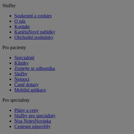
Služby
Soukromí a cookies
O nás
Kontakt
Kariéra
Nové nabídky
Obchodní podmínky
Pro pacienty
Specialisté
Kliniky
Zeptejte se odborníka
Služby
Nemoci
Časté dotazy
Mobilní aplikace
Pro specialisty
Plány a ceny
Služby pro specialisty
Noa Notes
Novinka
Centrum nápovědy