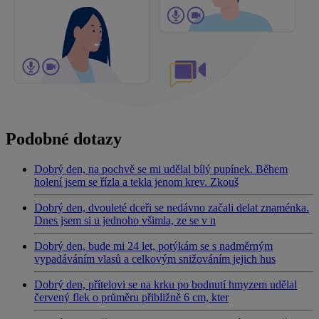
Podobné dotazy
Dobrý den, na pochvě se mi udělal bílý pupínek. Během
holení jsem se řízla a tekla jenom krev. Zkouš
Dobrý den, dvouleté dceři se nedávno začali delat znaménka.
Dnes jsem si u jednoho všimla, ze se v n
Dobrý den, bude mi 24 let, potýkám se s nadměrným
vypadáváním vlasů a celkovým snižováním jejich hus
Dobrý den, přítelovi se na krku po bodnutí hmyzem udělal
červený flek o průměru přibližně 6 cm, kter