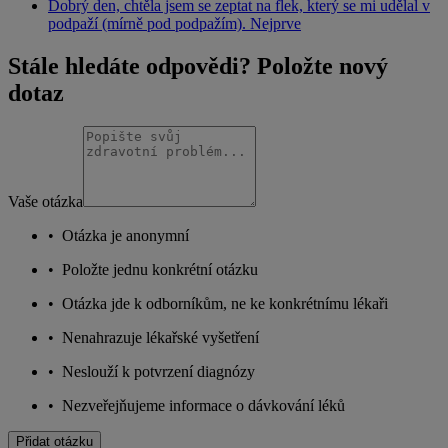
Dobrý den, chtěla jsem se zeptat na flek, který se mi udělal v
podpaží (mírně pod podpažím). Nejprve
Stále hledáte odpovědi? Položte nový
dotaz
Vaše otázka
•
Otázka je anonymní
•
Položte jednu konkrétní otázku
•
Otázka jde k odborníkům, ne ke konkrétnímu lékaři
•
Nenahrazuje lékařské vyšetření
•
Neslouží k potvrzení diagnózy
•
Nezveřejňujeme informace o dávkování léků
Přidat otázku